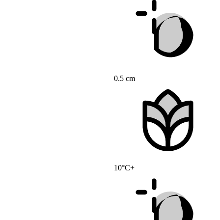
0.5 cm
10°C+