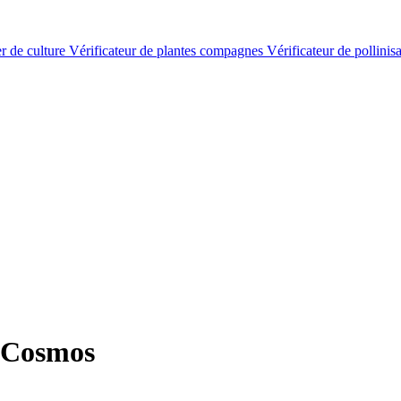
er de culture
Vérificateur de plantes compagnes
Vérificateur de pollinis
 Cosmos