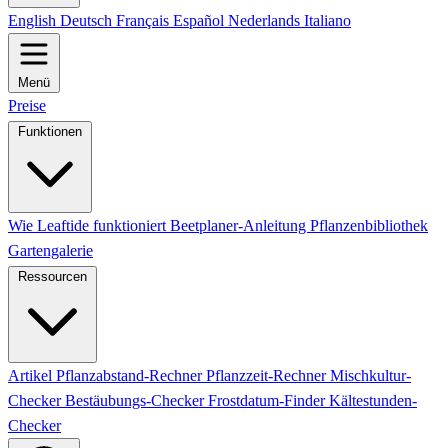
English
Deutsch
Français
Español
Nederlands
Italiano
Menü
Preise
Funktionen
Wie Leaftide funktioniert
Beetplaner-Anleitung
Pflanzenbibliothek
Gartengalerie
Ressourcen
Artikel
Pflanzabstand-Rechner
Pflanzzeit-Rechner
Mischkultur-
Checker
Bestäubungs-Checker
Frostdatum-Finder
Kältestunden-
Checker