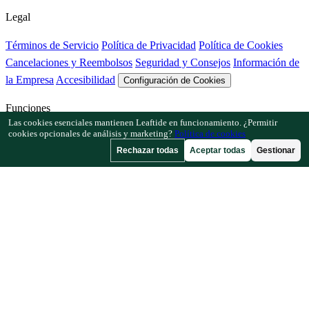
Legal
Términos de Servicio
Política de Privacidad
Política de Cookies
Cancelaciones y Reembolsos
Seguridad y Consejos
Información de
la Empresa
Accesibilidad
Configuración de Cookies
Funciones
Las cookies esenciales mantienen Leaftide en funcionamiento. ¿Permitir
cookies opcionales de análisis y marketing?
Política de cookies
Cómo funciona Leaftide
Guía del planificador
Biblioteca de plantas
Rechazar todas
Aceptar todas
Gestionar
Galería de jardines
Recursos
Artículos
Calculadora de Espaciado
Calculadora de Calendario de
Cultivo
Comprobador de Asociación de Cultivos
Comprobador de
Polinización
Buscador de Fecha de Helada
Comprobador de Horas
de Frío
Empresa