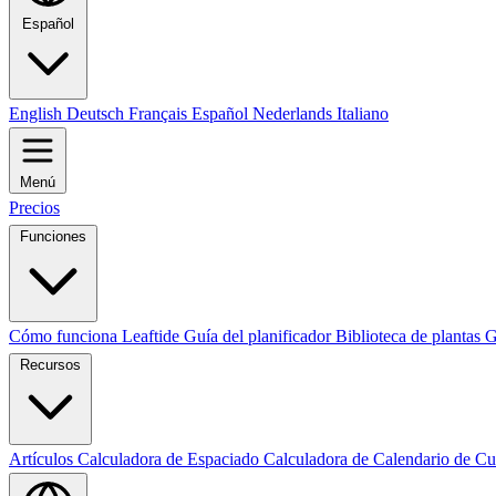
Español
English
Deutsch
Français
Español
Nederlands
Italiano
Menú
Precios
Funciones
Cómo funciona Leaftide
Guía del planificador
Biblioteca de plantas
G
Recursos
Artículos
Calculadora de Espaciado
Calculadora de Calendario de Cu