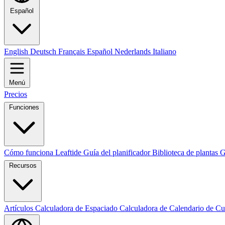
Español
English
Deutsch
Français
Español
Nederlands
Italiano
Menú
Precios
Funciones
Cómo funciona Leaftide
Guía del planificador
Biblioteca de plantas
G
Recursos
Artículos
Calculadora de Espaciado
Calculadora de Calendario de Cu