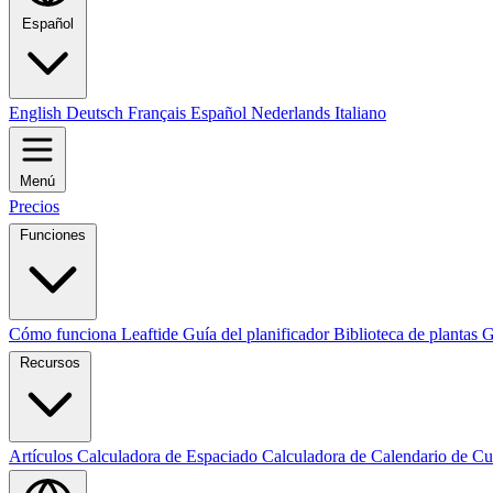
Español
English
Deutsch
Français
Español
Nederlands
Italiano
Menú
Precios
Funciones
Cómo funciona Leaftide
Guía del planificador
Biblioteca de plantas
G
Recursos
Artículos
Calculadora de Espaciado
Calculadora de Calendario de Cu