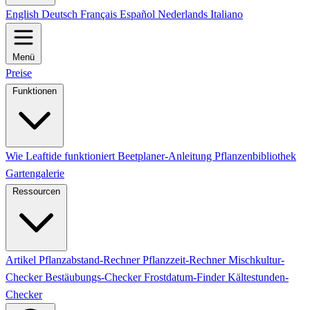
English
Deutsch
Français
Español
Nederlands
Italiano
Menü
Preise
Funktionen
Wie Leaftide funktioniert
Beetplaner-Anleitung
Pflanzenbibliothek
Gartengalerie
Ressourcen
Artikel
Pflanzabstand-Rechner
Pflanzzeit-Rechner
Mischkultur-
Checker
Bestäubungs-Checker
Frostdatum-Finder
Kältestunden-
Checker