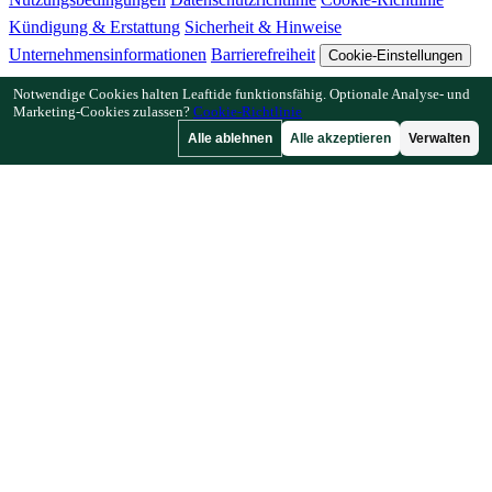
Kündigung & Erstattung
Sicherheit & Hinweise
Unternehmensinformationen
Barrierefreiheit
Cookie-Einstellungen
Notwendige Cookies halten Leaftide funktionsfähig. Optionale Analyse- und
Funktionen
Marketing-Cookies zulassen?
Cookie-Richtlinie
Alle ablehnen
Alle akzeptieren
Verwalten
Wie Leaftide funktioniert
Beetplaner-Anleitung
Pflanzenbibliothek
Gartengalerie
Ressourcen
Artikel
Pflanzabstand-Rechner
Pflanzzeit-Rechner
Mischkultur-
Checker
Bestäubungs-Checker
Frostdatum-Finder
Kältestunden-
Checker
Unternehmen
Von einem Gärtner, für Gärtner.
Entwickelt und betreut in Großbritannien.
© 2026 Leaftide. Alle Rechte vorbehalten.