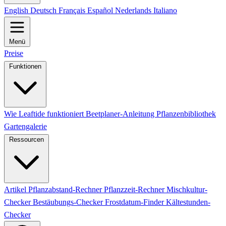
English
Deutsch
Français
Español
Nederlands
Italiano
Menü
Preise
Funktionen
Wie Leaftide funktioniert
Beetplaner-Anleitung
Pflanzenbibliothek
Gartengalerie
Ressourcen
Artikel
Pflanzabstand-Rechner
Pflanzzeit-Rechner
Mischkultur-
Checker
Bestäubungs-Checker
Frostdatum-Finder
Kältestunden-
Checker