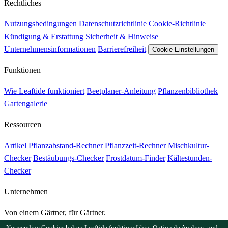
Rechtliches
Nutzungsbedingungen
Datenschutzrichtlinie
Cookie-Richtlinie
Kündigung & Erstattung
Sicherheit & Hinweise
Unternehmensinformationen
Barrierefreiheit
Cookie-Einstellungen
Funktionen
Wie Leaftide funktioniert
Beetplaner-Anleitung
Pflanzenbibliothek
Gartengalerie
Ressourcen
Artikel
Pflanzabstand-Rechner
Pflanzzeit-Rechner
Mischkultur-
Checker
Bestäubungs-Checker
Frostdatum-Finder
Kältestunden-
Checker
Unternehmen
Von einem Gärtner, für Gärtner.
Entwickelt und betreut in Großbritannien.
Notwendige Cookies halten Leaftide funktionsfähig. Optionale Analyse- und