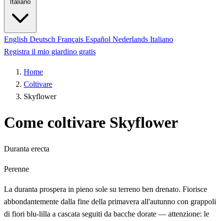
Italiano
English
Deutsch
Français
Español
Nederlands
Italiano
Registra il mio giardino gratis
Home
Coltivare
Skyflower
Come coltivare Skyflower
Duranta erecta
Perenne
La duranta prospera in pieno sole su terreno ben drenato. Fiorisce
abbondantemente dalla fine della primavera all'autunno con grappoli
di fiori blu-lilla a cascata seguiti da bacche dorate — attenzione: le