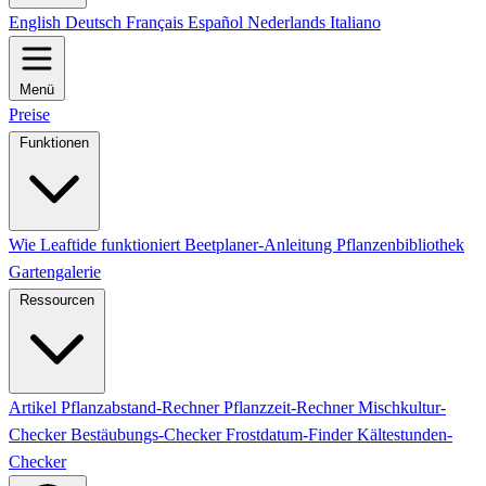
English
Deutsch
Français
Español
Nederlands
Italiano
Menü
Preise
Funktionen
Wie Leaftide funktioniert
Beetplaner-Anleitung
Pflanzenbibliothek
Gartengalerie
Ressourcen
Artikel
Pflanzabstand-Rechner
Pflanzzeit-Rechner
Mischkultur-
Checker
Bestäubungs-Checker
Frostdatum-Finder
Kältestunden-
Checker