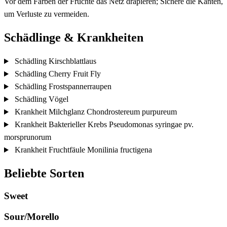
Vor dem Färben der Früchte das Netz drapieren; Sichere die Kanten,
um Verluste zu vermeiden.
Schädlinge & Krankheiten
Schädling
Kirschblattlaus
Schädling
Cherry Fruit Fly
Schädling
Frostspannerraupen
Schädling
Vögel
Krankheit
Milchglanz
Chondrostereum purpureum
Krankheit
Bakterieller Krebs
Pseudomonas syringae pv.
morsprunorum
Krankheit
Fruchtfäule
Monilinia fructigena
Beliebte Sorten
Sweet
Sour/Morello