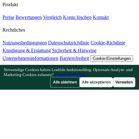
Produkt
Preise
Bewertungen
Vergleich
Konto löschen
Kontakt
Rechtliches
Nutzungsbedingungen
Datenschutzrichtlinie
Cookie-Richtlinie
Kündigung & Erstattung
Sicherheit & Hinweise
Unternehmensinformationen
Barrierefreiheit
Cookie-Einstellungen
Notwendige Cookies halten Leaftide funktionsfähig. Optionale Analyse- und
Funktionen
Marketing-Cookies zulassen?
Cookie-Richtlinie
Alle ablehnen
Alle akzeptieren
Verwalten
Wie Leaftide funktioniert
Beetplaner-Anleitung
Pflanzenbibliothek
Gartengalerie
Ressourcen
Artikel
Pflanzabstand-Rechner
Pflanzzeit-Rechner
Mischkultur-
Checker
Bestäubungs-Checker
Frostdatum-Finder
Kältestunden-
Checker