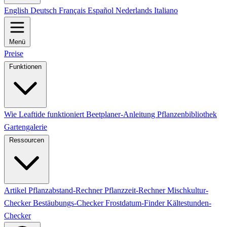
English
Deutsch
Français
Español
Nederlands
Italiano
Menü
Preise
Funktionen
Wie Leaftide funktioniert
Beetplaner-Anleitung
Pflanzenbibliothek
Gartengalerie
Ressourcen
Artikel
Pflanzabstand-Rechner
Pflanzzeit-Rechner
Mischkultur-
Checker
Bestäubungs-Checker
Frostdatum-Finder
Kältestunden-
Checker