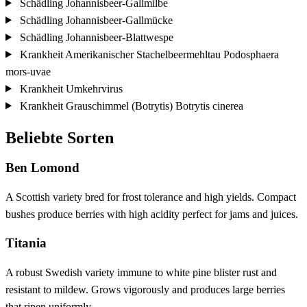
Schädling
Johannisbeer-Gallmilbe
Schädling
Johannisbeer-Gallmücke
Schädling
Johannisbeer-Blattwespe
Krankheit
Amerikanischer Stachelbeermehltau
Podosphaera
mors-uvae
Krankheit
Umkehrvirus
Krankheit
Grauschimmel (Botrytis)
Botrytis cinerea
Beliebte Sorten
Ben Lomond
A Scottish variety bred for frost tolerance and high yields. Compact
bushes produce berries with high acidity perfect for jams and juices.
Titania
A robust Swedish variety immune to white pine blister rust and
resistant to mildew. Grows vigorously and produces large berries
that ripen uniformly.