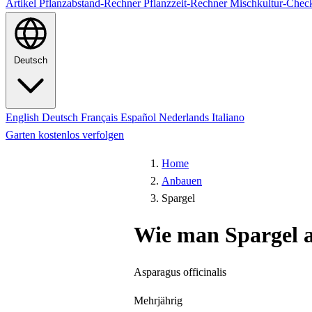
Artikel
Pflanzabstand-Rechner
Pflanzzeit-Rechner
Mischkultur-Chec
Deutsch
English
Deutsch
Français
Español
Nederlands
Italiano
Garten kostenlos verfolgen
Home
Anbauen
Spargel
Wie man Spargel 
Asparagus officinalis
Mehrjährig