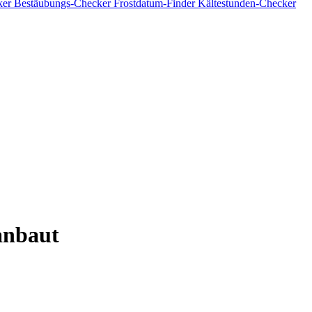
ker
Bestäubungs-Checker
Frostdatum-Finder
Kältestunden-Checker
anbaut