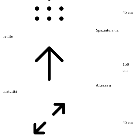
45 cm
Spaziatura tra
le file
150
cm
Altezza a
maturità
45 cm