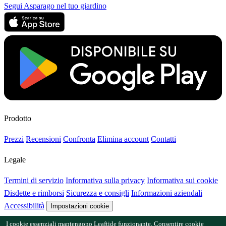
Segui Asparago nel tuo giardino
Prodotto
Prezzi
Recensioni
Confronta
Elimina account
Contatti
Legale
Termini di servizio
Informativa sulla privacy
Informativa sui cookie
Disdette e rimborsi
Sicurezza e consigli
Informazioni aziendali
Accessibilità
Impostazioni cookie
I cookie essenziali mantengono Leaftide funzionante. Consentire cookie