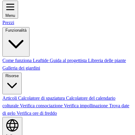
Menu
Prezzi
Funzionalità
Come funziona Leaftide
Guida al progettista
Libreria delle piante
Galleria dei giardini
Risorse
Articoli
Calcolatore di spaziatura
Calcolatore del calendario
colturale
Verifica consociazione
Verifica impollinazione
Trova date
di gelo
Verifica ore di freddo