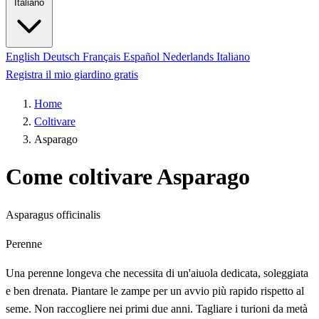
Italiano
English
Deutsch
Français
Español
Nederlands
Italiano
Registra il mio giardino gratis
Home
Coltivare
Asparago
Come coltivare Asparago
Asparagus officinalis
Perenne
Una perenne longeva che necessita di un'aiuola dedicata, soleggiata
e ben drenata. Piantare le zampe per un avvio più rapido rispetto al
seme. Non raccogliere nei primi due anni. Tagliare i turioni da metà