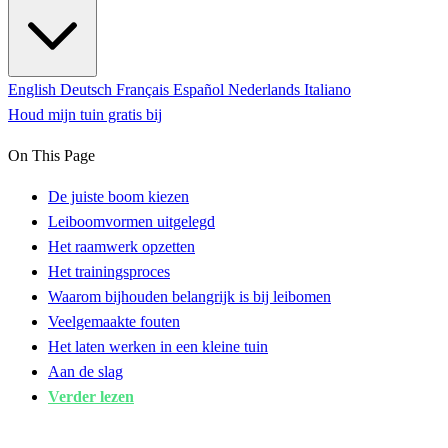
English
Deutsch
Français
Español
Nederlands
Italiano
Houd mijn tuin gratis bij
On This Page
De juiste boom kiezen
Leiboomvormen uitgelegd
Het raamwerk opzetten
Het trainingsproces
Waarom bijhouden belangrijk is bij leibomen
Veelgemaakte fouten
Het laten werken in een kleine tuin
Aan de slag
Verder lezen