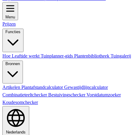
Menu
Prijzen
Functies
Hoe Leaftide werkt
Tuinplanner-gids
Plantenbibliotheek
Tuingalerij
Bronnen
Artikelen
Plantafstandcalculator
Gewastijdlijncalculator
Combinatieteeltchecker
Bestuivingschecker
Vorstdatumzoeker
Koudesomchecker
Nederlands