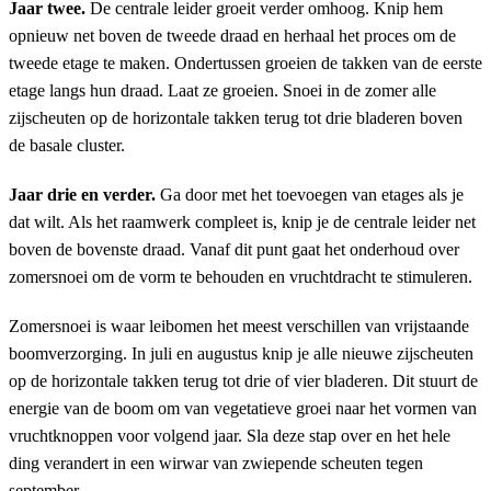
Jaar twee.
De centrale leider groeit verder omhoog. Knip hem
opnieuw net boven de tweede draad en herhaal het proces om de
tweede etage te maken. Ondertussen groeien de takken van de eerste
etage langs hun draad. Laat ze groeien. Snoei in de zomer alle
zijscheuten op de horizontale takken terug tot drie bladeren boven
de basale cluster.
Jaar drie en verder.
Ga door met het toevoegen van etages als je
dat wilt. Als het raamwerk compleet is, knip je de centrale leider net
boven de bovenste draad. Vanaf dit punt gaat het onderhoud over
zomersnoei om de vorm te behouden en vruchtdracht te stimuleren.
Zomersnoei is waar leibomen het meest verschillen van vrijstaande
boomverzorging. In juli en augustus knip je alle nieuwe zijscheuten
op de horizontale takken terug tot drie of vier bladeren. Dit stuurt de
energie van de boom om van vegetatieve groei naar het vormen van
vruchtknoppen voor volgend jaar. Sla deze stap over en het hele
ding verandert in een wirwar van zwiepende scheuten tegen
september.