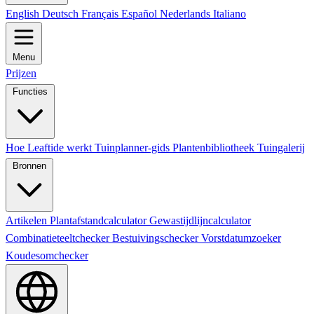
English
Deutsch
Français
Español
Nederlands
Italiano
Menu
Prijzen
Functies
Hoe Leaftide werkt
Tuinplanner-gids
Plantenbibliotheek
Tuingalerij
Bronnen
Artikelen
Plantafstandcalculator
Gewastijdlijncalculator
Combinatieteeltchecker
Bestuivingschecker
Vorstdatumzoeker
Koudesomchecker