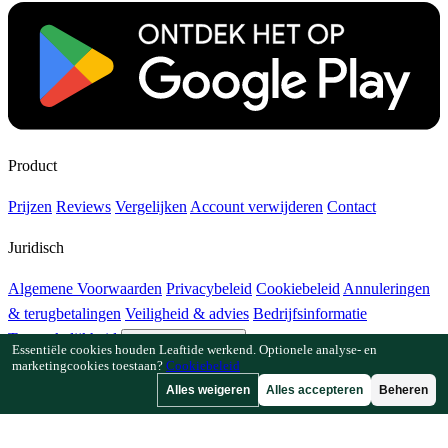
Product
Prijzen
Reviews
Vergelijken
Account verwijderen
Contact
Juridisch
Algemene Voorwaarden
Privacybeleid
Cookiebeleid
Annuleringen
& terugbetalingen
Veiligheid & advies
Bedrijfsinformatie
Toegankelijkheid
Cookie-instellingen
Essentiële cookies houden Leaftide werkend. Optionele analyse- en
marketingcookies toestaan?
Cookiebeleid
Functies
Alles weigeren
Alles accepteren
Beheren
Hoe Leaftide werkt
Tuinplanner-gids
Plantenbibliotheek
Tuingalerij