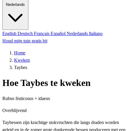
Nederlands
English
Deutsch
Français
Español
Nederlands
Italiano
Houd mijn tuin gratis bij
Home
Kweken
Taybes
Hoe Taybes te kweken
Rubus fruticosus × idaeus
Overblijvend
Taybessen zijn krachtige stokvruchten die langs draden worden
geleid en in de zomer grote donkerrode bessen produceren met een