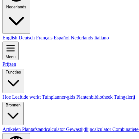
Nederlands
English
Deutsch
Français
Español
Nederlands
Italiano
Menu
Prijzen
Functies
Hoe Leaftide werkt
Tuinplanner-gids
Plantenbibliotheek
Tuingalerij
Bronnen
Artikelen
Plantafstandcalculator
Gewastijdlijncalculator
Combinatiete