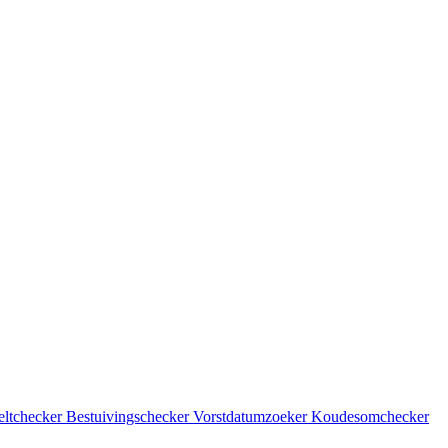
eltchecker
Bestuivingschecker
Vorstdatumzoeker
Koudesomchecker