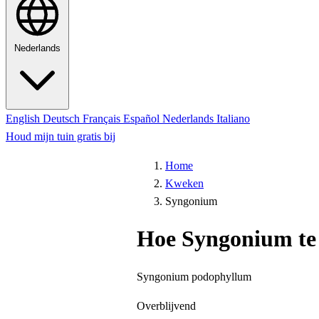
Nederlands
English
Deutsch
Français
Español
Nederlands
Italiano
Houd mijn tuin gratis bij
Home
Kweken
Syngonium
Hoe Syngonium te
Syngonium podophyllum
Overblijvend