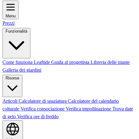
Menu
Prezzi
Funzionalità
Come funziona Leaftide
Guida al progettista
Libreria delle piante
Galleria dei giardini
Risorse
Articoli
Calcolatore di spaziatura
Calcolatore del calendario
colturale
Verifica consociazione
Verifica impollinazione
Trova date
di gelo
Verifica ore di freddo