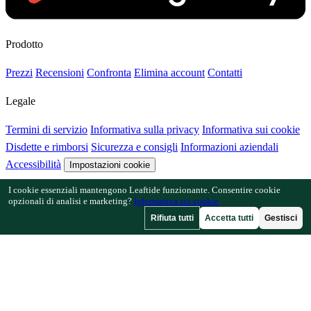
Prodotto
Prezzi
Recensioni
Confronta
Elimina account
Contatti
Legale
Termini di servizio
Informativa sulla privacy
Informativa sui cookie
Disdette e rimborsi
Sicurezza e consigli
Informazioni aziendali
Accessibilità
Impostazioni cookie
I cookie essenziali mantengono Leaftide funzionante. Consentire cookie
Funzionalità
opzionali di analisi e marketing?
Informativa sui cookie
Rifiuta tutti
Accetta tutti
Gestisci
Come funziona Leaftide
Guida al progettista
Libreria delle piante
Galleria dei giardini
Risorse
Articoli
Calcolatore di spaziatura
Calcolatore del calendario