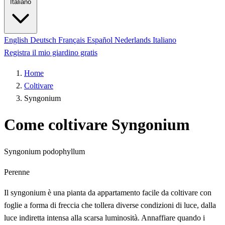
Italiano
English
Deutsch
Français
Español
Nederlands
Italiano
Registra il mio giardino gratis
Home
Coltivare
Syngonium
Come coltivare Syngonium
Syngonium podophyllum
Perenne
Il syngonium è una pianta da appartamento facile da coltivare con
foglie a forma di freccia che tollera diverse condizioni di luce, dalla
luce indiretta intensa alla scarsa luminosità. Annaffiare quando i