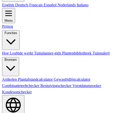
English
Deutsch
Français
Español
Nederlands
Italiano
Menu
Prijzen
Functies
Hoe Leaftide werkt
Tuinplanner-gids
Plantenbibliotheek
Tuingalerij
Bronnen
Artikelen
Plantafstandcalculator
Gewastijdlijncalculator
Combinatieteeltchecker
Bestuivingschecker
Vorstdatumzoeker
Koudesomchecker