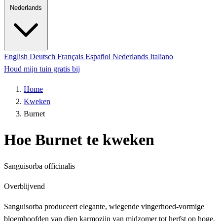
Nederlands
English
Deutsch
Français
Español
Nederlands
Italiano
Houd mijn tuin gratis bij
Home
Kweken
Burnet
Hoe Burnet te kweken
Sanguisorba officinalis
Overblijvend
Sanguisorba produceert elegante, wiegende vingerhoed-vormige
bloemhoofden van diep karmozijn van midzomer tot herfst op hoge,