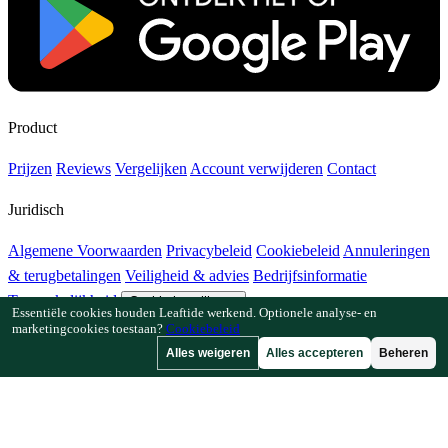
Product
Prijzen
Reviews
Vergelijken
Account verwijderen
Contact
Juridisch
Algemene Voorwaarden
Privacybeleid
Cookiebeleid
Annuleringen
& terugbetalingen
Veiligheid & advies
Bedrijfsinformatie
Toegankelijkheid
Cookie-instellingen
Essentiële cookies houden Leaftide werkend. Optionele analyse- en
marketingcookies toestaan?
Cookiebeleid
Functies
Alles weigeren
Alles accepteren
Beheren
Hoe Leaftide werkt
Tuinplanner-gids
Plantenbibliotheek
Tuingalerij
Bronnen