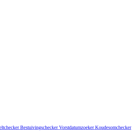
eltchecker
Bestuivingschecker
Vorstdatumzoeker
Koudesomchecker