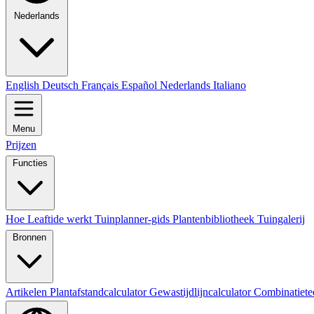
Nederlands
English
Deutsch
Français
Español
Nederlands
Italiano
Menu
Prijzen
Functies
Hoe Leaftide werkt
Tuinplanner-gids
Plantenbibliotheek
Tuingalerij
Bronnen
Artikelen
Plantafstandcalculator
Gewastijdlijncalculator
Combinatiete