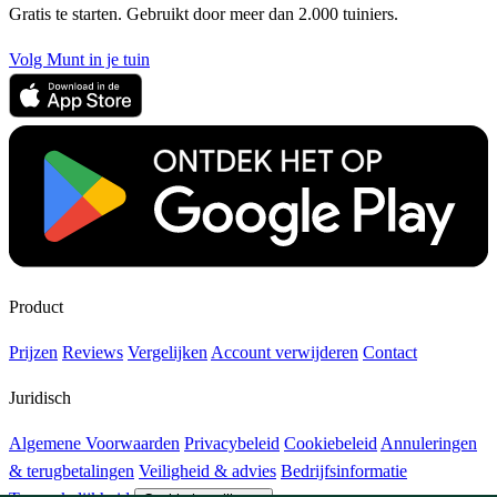
Gratis te starten. Gebruikt door meer dan 2.000 tuiniers.
Volg Munt in je tuin
Product
Prijzen
Reviews
Vergelijken
Account verwijderen
Contact
Juridisch
Algemene Voorwaarden
Privacybeleid
Cookiebeleid
Annuleringen
& terugbetalingen
Veiligheid & advies
Bedrijfsinformatie