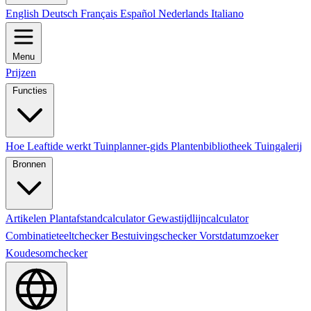
English
Deutsch
Français
Español
Nederlands
Italiano
Menu
Prijzen
Functies
Hoe Leaftide werkt
Tuinplanner-gids
Plantenbibliotheek
Tuingalerij
Bronnen
Artikelen
Plantafstandcalculator
Gewastijdlijncalculator
Combinatieteeltchecker
Bestuivingschecker
Vorstdatumzoeker
Koudesomchecker