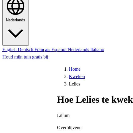
Nederlands
English
Deutsch
Français
Español
Nederlands
Italiano
Houd mijn tuin gratis bij
Home
Kweken
Lelies
Hoe Lelies te kwe
Lilium
Overblijvend