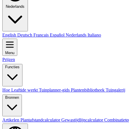
Nederlands
English
Deutsch
Français
Español
Nederlands
Italiano
Menu
Prijzen
Functies
Hoe Leaftide werkt
Tuinplanner-gids
Plantenbibliotheek
Tuingalerij
Bronnen
Artikelen
Plantafstandcalculator
Gewastijdlijncalculator
Combinatiete