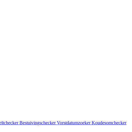
eltchecker
Bestuivingschecker
Vorstdatumzoeker
Koudesomchecker