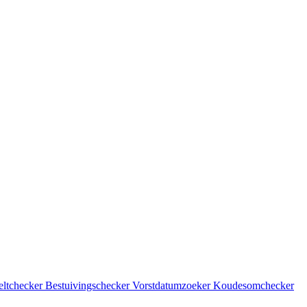
eltchecker
Bestuivingschecker
Vorstdatumzoeker
Koudesomchecker