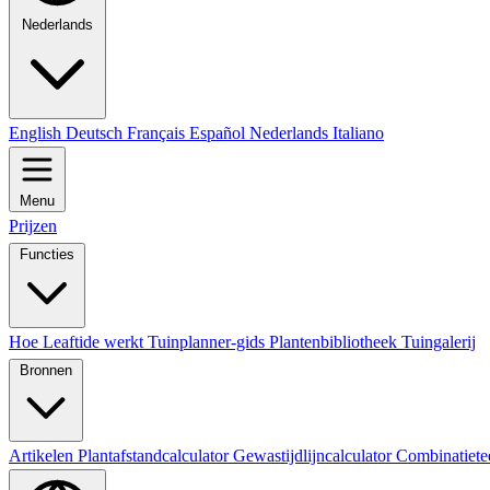
Nederlands
English
Deutsch
Français
Español
Nederlands
Italiano
Menu
Prijzen
Functies
Hoe Leaftide werkt
Tuinplanner-gids
Plantenbibliotheek
Tuingalerij
Bronnen
Artikelen
Plantafstandcalculator
Gewastijdlijncalculator
Combinatiete