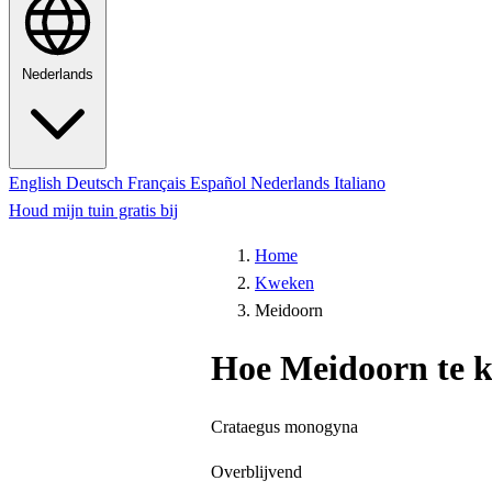
Nederlands
English
Deutsch
Français
Español
Nederlands
Italiano
Houd mijn tuin gratis bij
Home
Kweken
Meidoorn
Hoe Meidoorn te 
Crataegus monogyna
Overblijvend