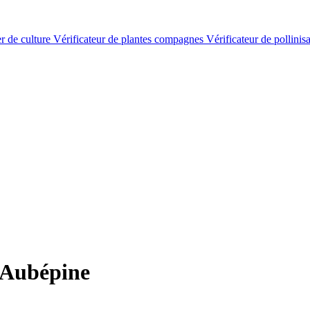
er de culture
Vérificateur de plantes compagnes
Vérificateur de pollinis
 Aubépine