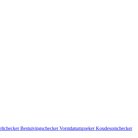
eltchecker
Bestuivingschecker
Vorstdatumzoeker
Koudesomchecker