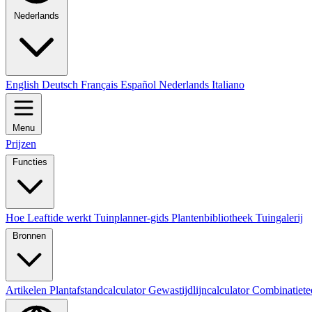
Nederlands
English
Deutsch
Français
Español
Nederlands
Italiano
Menu
Prijzen
Functies
Hoe Leaftide werkt
Tuinplanner-gids
Plantenbibliotheek
Tuingalerij
Bronnen
Artikelen
Plantafstandcalculator
Gewastijdlijncalculator
Combinatiete