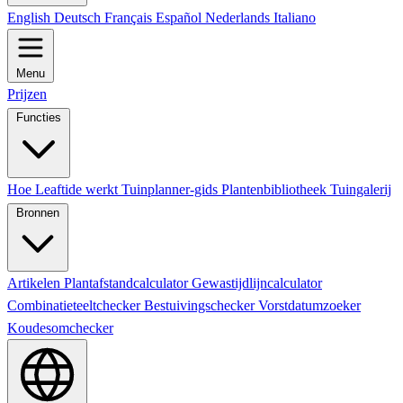
English
Deutsch
Français
Español
Nederlands
Italiano
Menu
Prijzen
Functies
Hoe Leaftide werkt
Tuinplanner-gids
Plantenbibliotheek
Tuingalerij
Bronnen
Artikelen
Plantafstandcalculator
Gewastijdlijncalculator
Combinatieteeltchecker
Bestuivingschecker
Vorstdatumzoeker
Koudesomchecker