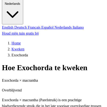
Nederlands
English
Deutsch
Français
Español
Nederlands
Italiano
Houd mijn tuin gratis bij
Home
Kweken
Exochorda
Hoe Exochorda te kweken
Exochorda × macrantha
Overblijvend
Exochorda × macrantha (Parelstruik) is een prachtige
bladverliezende struik die in het late voorjaar overvloedige trossen