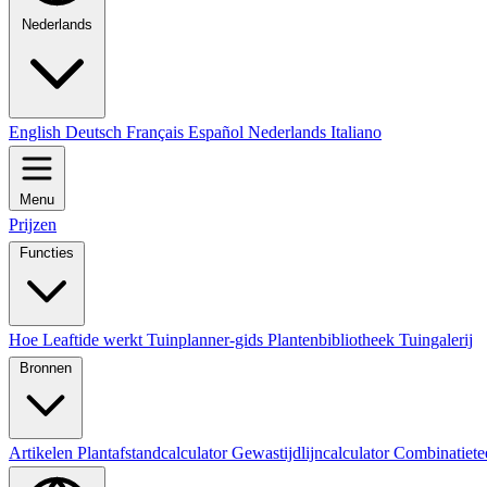
Nederlands
English
Deutsch
Français
Español
Nederlands
Italiano
Menu
Prijzen
Functies
Hoe Leaftide werkt
Tuinplanner-gids
Plantenbibliotheek
Tuingalerij
Bronnen
Artikelen
Plantafstandcalculator
Gewastijdlijncalculator
Combinatiete