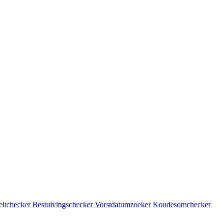
eltchecker
Bestuivingschecker
Vorstdatumzoeker
Koudesomchecker