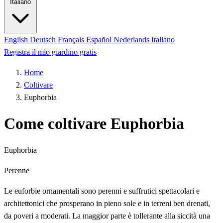
Italiano
English
Deutsch
Français
Español
Nederlands
Italiano
Registra il mio giardino gratis
Home
Coltivare
Euphorbia
Come coltivare Euphorbia
Euphorbia
Perenne
Le euforbie ornamentali sono perenni e suffrutici spettacolari e
architettonici che prosperano in pieno sole e in terreni ben drenati,
da poveri a moderati. La maggior parte è tollerante alla siccità una