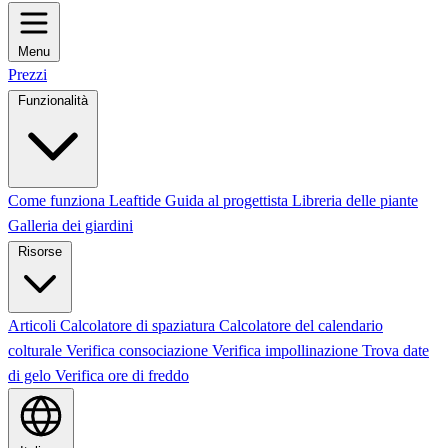
Menu
Prezzi
Funzionalità
Come funziona Leaftide
Guida al progettista
Libreria delle piante
Galleria dei giardini
Risorse
Articoli
Calcolatore di spaziatura
Calcolatore del calendario
colturale
Verifica consociazione
Verifica impollinazione
Trova date
di gelo
Verifica ore di freddo