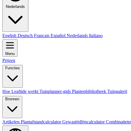
Nederlands
English
Deutsch
Français
Español
Nederlands
Italiano
Menu
Prijzen
Functies
Hoe Leaftide werkt
Tuinplanner-gids
Plantenbibliotheek
Tuingalerij
Bronnen
Artikelen
Plantafstandcalculator
Gewastijdlijncalculator
Combinatiete