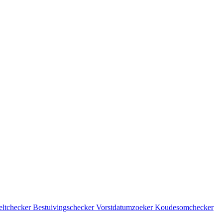
eltchecker
Bestuivingschecker
Vorstdatumzoeker
Koudesomchecker