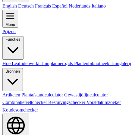
English
Deutsch
Français
Español
Nederlands
Italiano
Menu
Prijzen
Functies
Hoe Leaftide werkt
Tuinplanner-gids
Plantenbibliotheek
Tuingalerij
Bronnen
Artikelen
Plantafstandcalculator
Gewastijdlijncalculator
Combinatieteeltchecker
Bestuivingschecker
Vorstdatumzoeker
Koudesomchecker