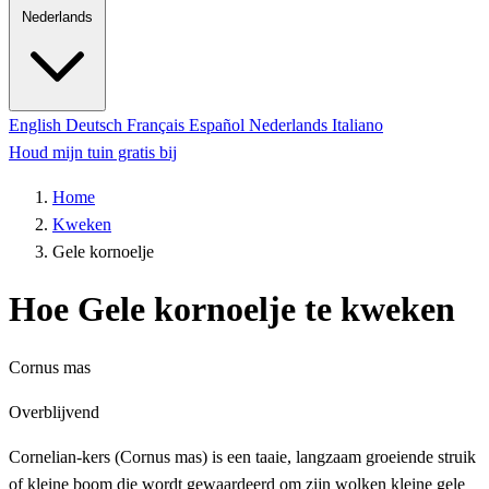
Nederlands
English
Deutsch
Français
Español
Nederlands
Italiano
Houd mijn tuin gratis bij
Home
Kweken
Gele kornoelje
Hoe Gele kornoelje te kweken
Cornus mas
Overblijvend
Cornelian-kers (Cornus mas) is een taaie, langzaam groeiende struik
of kleine boom die wordt gewaardeerd om zijn wolken kleine gele