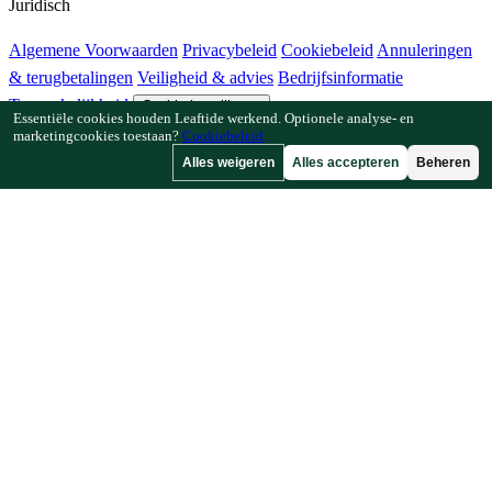
Juridisch
Algemene Voorwaarden
Privacybeleid
Cookiebeleid
Annuleringen
& terugbetalingen
Veiligheid & advies
Bedrijfsinformatie
Toegankelijkheid
Cookie-instellingen
Essentiële cookies houden Leaftide werkend. Optionele analyse- en
marketingcookies toestaan?
Cookiebeleid
Functies
Alles weigeren
Alles accepteren
Beheren
Hoe Leaftide werkt
Tuinplanner-gids
Plantenbibliotheek
Tuingalerij
Bronnen
Artikelen
Plantafstandcalculator
Gewastijdlijncalculator
Combinatieteeltchecker
Bestuivingschecker
Vorstdatumzoeker
Koudesomchecker
Bedrijf
Gemaakt door een tuinier, voor tuiniers.
Gebouwd en ondersteund in Europa.