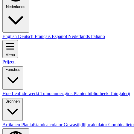
Nederlands
English
Deutsch
Français
Español
Nederlands
Italiano
Menu
Prijzen
Functies
Hoe Leaftide werkt
Tuinplanner-gids
Plantenbibliotheek
Tuingalerij
Bronnen
Artikelen
Plantafstandcalculator
Gewastijdlijncalculator
Combinatiete