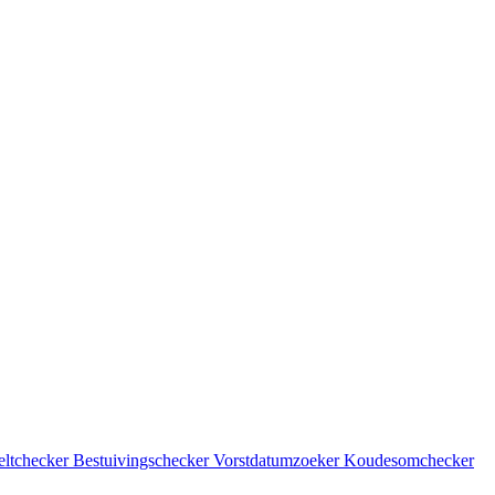
eltchecker
Bestuivingschecker
Vorstdatumzoeker
Koudesomchecker