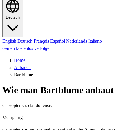
Deutsch
English
Deutsch
Français
Español
Nederlands
Italiano
Garten kostenlos verfolgen
Home
Anbauen
Bartblume
Wie man Bartblume anbaut
Caryopteris x clandonensis
Mehrjährig
Caryopteris ist ein kompakter, spätblühender Strauch, der von