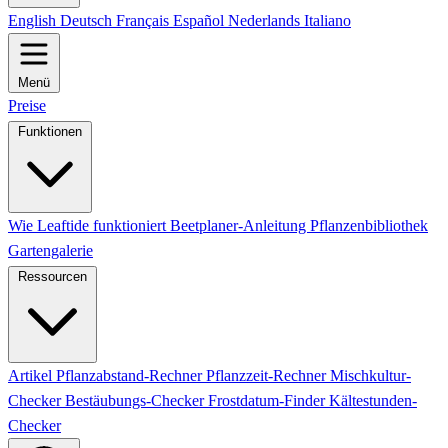
English
Deutsch
Français
Español
Nederlands
Italiano
Menü
Preise
Funktionen
Wie Leaftide funktioniert
Beetplaner-Anleitung
Pflanzenbibliothek
Gartengalerie
Ressourcen
Artikel
Pflanzabstand-Rechner
Pflanzzeit-Rechner
Mischkultur-
Checker
Bestäubungs-Checker
Frostdatum-Finder
Kältestunden-
Checker