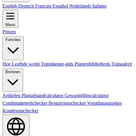
English
Deutsch
Français
Español
Nederlands
Italiano
Menu
Prijzen
Functies
Hoe Leaftide werkt
Tuinplanner-gids
Plantenbibliotheek
Tuingalerij
Bronnen
Artikelen
Plantafstandcalculator
Gewastijdlijncalculator
Combinatieteeltchecker
Bestuivingschecker
Vorstdatumzoeker
Koudesomchecker