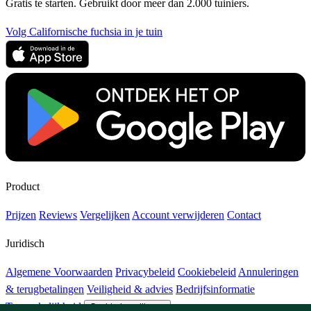
Gratis te starten. Gebruikt door meer dan 2.000 tuiniers.
Volg Californische fuchsia in je tuin
Product
Prijzen
Reviews
Vergelijken
Account verwijderen
Contact
Juridisch
Algemene Voorwaarden
Privacybeleid
Cookiebeleid
Annuleringen
& terugbetalingen
Veiligheid & advies
Bedrijfsinformatie
Toegankelijkheid
Cookie-instellingen