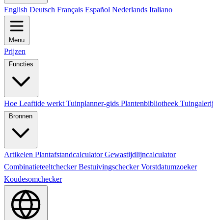
English
Deutsch
Français
Español
Nederlands
Italiano
Menu
Prijzen
Functies
Hoe Leaftide werkt
Tuinplanner-gids
Plantenbibliotheek
Tuingalerij
Bronnen
Artikelen
Plantafstandcalculator
Gewastijdlijncalculator
Combinatieteeltchecker
Bestuivingschecker
Vorstdatumzoeker
Koudesomchecker