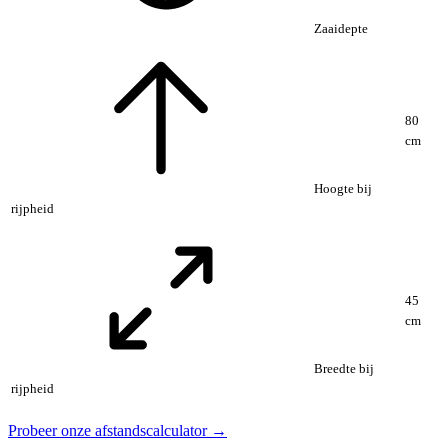
Zaaidepte
80
cm
Hoogte bij
rijpheid
45
cm
Breedte bij
rijpheid
Probeer onze afstandscalculator →