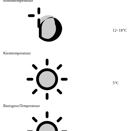
bodemtemperatuur
12–18°C
Kiemtemperatuur
5°C
BasisgroeiTemperatuur