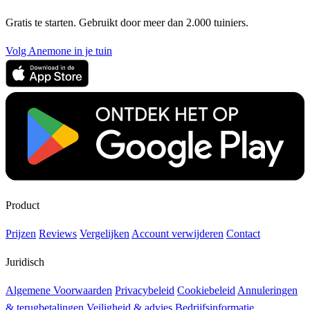
Gratis te starten. Gebruikt door meer dan 2.000 tuiniers.
Volg Anemone in je tuin
Product
Prijzen
Reviews
Vergelijken
Account verwijderen
Contact
Juridisch
Algemene Voorwaarden
Privacybeleid
Cookiebeleid
Annuleringen
& terugbetalingen
Veiligheid & advies
Bedrijfsinformatie