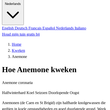
Nederlands
English
Deutsch
Français
Español
Nederlands
Italiano
Houd mijn tuin gratis bij
Home
Kweken
Anemone
Hoe Anemone kweken
Anemone coronaria
Halfwinterhard
Koel Seizoen
Doorlopende Oogst
Anemonen (de Caen en St Brigid) zijn halfharde knolgewassen die
gedijen in koele omstandigheden en goed doorlatende grond. Week