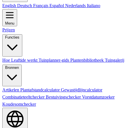
English
Deutsch
Français
Español
Nederlands
Italiano
Menu
Prijzen
Functies
Hoe Leaftide werkt
Tuinplanner-gids
Plantenbibliotheek
Tuingalerij
Bronnen
Artikelen
Plantafstandcalculator
Gewastijdlijncalculator
Combinatieteeltchecker
Bestuivingschecker
Vorstdatumzoeker
Koudesomchecker