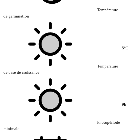
Température
de germination
5°C
Température
de base de croissance
9h
Photopériode
minimale