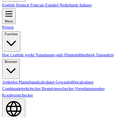
English
Deutsch
Français
Español
Nederlands
Italiano
Menu
Prijzen
Functies
Hoe Leaftide werkt
Tuinplanner-gids
Plantenbibliotheek
Tuingalerij
Bronnen
Artikelen
Plantafstandcalculator
Gewastijdlijncalculator
Combinatieteeltchecker
Bestuivingschecker
Vorstdatumzoeker
Koudesomchecker