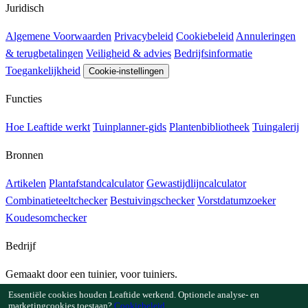
Juridisch
Algemene Voorwaarden
Privacybeleid
Cookiebeleid
Annuleringen
& terugbetalingen
Veiligheid & advies
Bedrijfsinformatie
Toegankelijkheid
Cookie-instellingen
Functies
Hoe Leaftide werkt
Tuinplanner-gids
Plantenbibliotheek
Tuingalerij
Bronnen
Artikelen
Plantafstandcalculator
Gewastijdlijncalculator
Combinatieteeltchecker
Bestuivingschecker
Vorstdatumzoeker
Koudesomchecker
Bedrijf
Gemaakt door een tuinier, voor tuiniers.
Gebouwd en ondersteund in Europa.
Essentiële cookies houden Leaftide werkend. Optionele analyse- en
marketingcookies toestaan?
Cookiebeleid