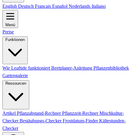
English
Deutsch
Français
Español
Nederlands
Italiano
Menü
Preise
Funktionen
Wie Leaftide funktioniert
Beetplaner-Anleitung
Pflanzenbibliothek
Gartengalerie
Ressourcen
Artikel
Pflanzabstand-Rechner
Pflanzzeit-Rechner
Mischkultur-
Checker
Bestäubungs-Checker
Frostdatum-Finder
Kältestunden-
Checker