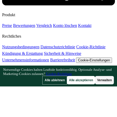
Produkt
Preise
Bewertungen
Vergleich
Konto löschen
Kontakt
Rechtliches
Nutzungsbedingungen
Datenschutzrichtlinie
Cookie-Richtlinie
Kündigung & Erstattung
Sicherheit & Hinweise
Unternehmensinformationen
Barrierefreiheit
Cookie-Einstellungen
Notwendige Cookies halten Leaftide funktionsfähig. Optionale Analyse- und
Funktionen
Marketing-Cookies zulassen?
Cookie-Richtlinie
Alle ablehnen
Alle akzeptieren
Verwalten
Wie Leaftide funktioniert
Beetplaner-Anleitung
Pflanzenbibliothek
Gartengalerie
Ressourcen
Artikel
Pflanzabstand-Rechner
Pflanzzeit-Rechner
Mischkultur-
Checker
Bestäubungs-Checker
Frostdatum-Finder
Kältestunden-