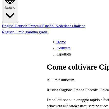
Italiano
English
Deutsch
Français
Español
Nederlands
Italiano
Registra il mio giardino gratis
Home
Coltivare
Cipollotti
Come coltivare Cip
Allium fistulosum
Rustica
Stagione Fredda
Raccolta Unica
I cipollotti sono un ortaggio rapido e fa
primavera alla tarda estate; semine succ