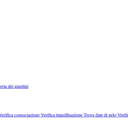
eria dei giardini
Verifica consociazione
Verifica impollinazione
Trova date di gelo
Verifi