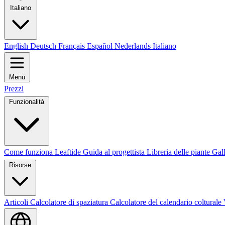
Italiano
English
Deutsch
Français
Español
Nederlands
Italiano
Menu
Prezzi
Funzionalità
Come funziona Leaftide
Guida al progettista
Libreria delle piante
Gall
Risorse
Articoli
Calcolatore di spaziatura
Calcolatore del calendario colturale