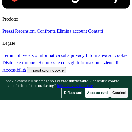
Prodotto
Prezzi
Recensioni
Confronta
Elimina account
Contatti
Legale
Termini di servizio
Informativa sulla privacy
Informativa sui cookie
Disdette e rimborsi
Sicurezza e consigli
Informazioni aziendali
Accessibilità
Impostazioni cookie
I cookie essenziali mantengono Leaftide funzionante. Consentire cookie
Funzionalità
opzionali di analisi e marketing?
Informativa sui cookie
Rifiuta tutti
Accetta tutti
Gestisci
Come funziona Leaftide
Guida al progettista
Libreria delle piante
Galleria dei giardini
Risorse
Articoli
Calcolatore di spaziatura
Calcolatore del calendario