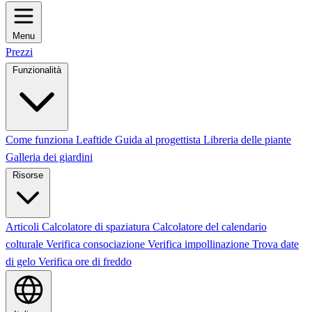
Menu
Prezzi
Funzionalità
Come funziona Leaftide
Guida al progettista
Libreria delle piante
Galleria dei giardini
Risorse
Articoli
Calcolatore di spaziatura
Calcolatore del calendario
colturale
Verifica consociazione
Verifica impollinazione
Trova date
di gelo
Verifica ore di freddo