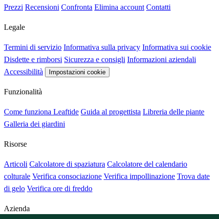
Prezzi
Recensioni
Confronta
Elimina account
Contatti
Legale
Termini di servizio
Informativa sulla privacy
Informativa sui cookie
Disdette e rimborsi
Sicurezza e consigli
Informazioni aziendali
Accessibilità
Impostazioni cookie
Funzionalità
Come funziona Leaftide
Guida al progettista
Libreria delle piante
Galleria dei giardini
Risorse
Articoli
Calcolatore di spaziatura
Calcolatore del calendario
colturale
Verifica consociazione
Verifica impollinazione
Trova date
di gelo
Verifica ore di freddo
Azienda