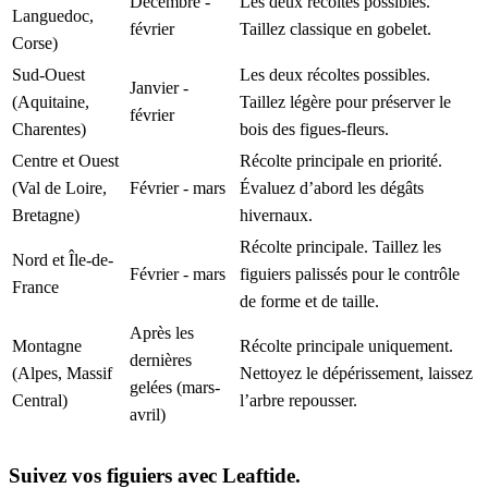
Décembre -
Les deux récoltes possibles.
Languedoc,
février
Taillez classique en gobelet.
Corse)
Sud-Ouest
Les deux récoltes possibles.
Janvier -
(Aquitaine,
Taillez légère pour préserver le
février
Charentes)
bois des figues-fleurs.
Centre et Ouest
Récolte principale en priorité.
(Val de Loire,
Février - mars
Évaluez d’abord les dégâts
Bretagne)
hivernaux.
Récolte principale. Taillez les
Nord et Île-de-
Février - mars
figuiers palissés pour le contrôle
France
de forme et de taille.
Après les
Montagne
Récolte principale uniquement.
dernières
(Alpes, Massif
Nettoyez le dépérissement, laissez
gelées (mars-
Central)
l’arbre repousser.
avril)
Suivez vos figuiers avec Leaftide.