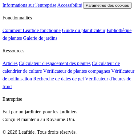
Informations sur l'entreprise
Accessibilité
Paramètres des cookies
Fonctionnalités
Comment Leaftide fonctionne
Guide du planificateur
Bibliothèque
de plantes
Galerie de jardins
Ressources
Articles
Calculateur d'espacement des plantes
Calculateur de
calendrier de culture
Vérificateur de plantes compagnes
Vérificateur
de pollinisation
Recherche de dates de gel
Vérificateur d'heures de
froid
Entreprise
Fait par un jardinier, pour les jardiniers.
Conçu et maintenu au Royaume-Uni.
© 2026 Leaftide. Tous droits réservés.