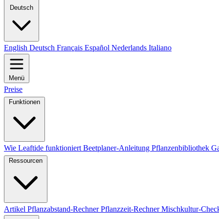
Deutsch
English
Deutsch
Français
Español
Nederlands
Italiano
Menü
Preise
Funktionen
Wie Leaftide funktioniert
Beetplaner-Anleitung
Pflanzenbibliothek
Ga
Ressourcen
Artikel
Pflanzabstand-Rechner
Pflanzzeit-Rechner
Mischkultur-Chec