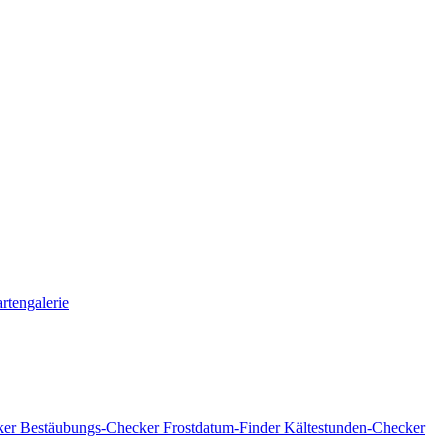
rtengalerie
ker
Bestäubungs-Checker
Frostdatum-Finder
Kältestunden-Checker