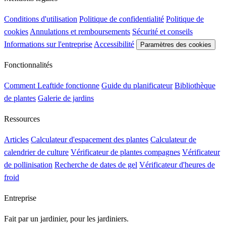
Conditions d'utilisation
Politique de confidentialité
Politique de
cookies
Annulations et remboursements
Sécurité et conseils
Informations sur l'entreprise
Accessibilité
Paramètres des cookies
Fonctionnalités
Comment Leaftide fonctionne
Guide du planificateur
Bibliothèque
de plantes
Galerie de jardins
Ressources
Articles
Calculateur d'espacement des plantes
Calculateur de
calendrier de culture
Vérificateur de plantes compagnes
Vérificateur
de pollinisation
Recherche de dates de gel
Vérificateur d'heures de
froid
Entreprise
Fait par un jardinier, pour les jardiniers.