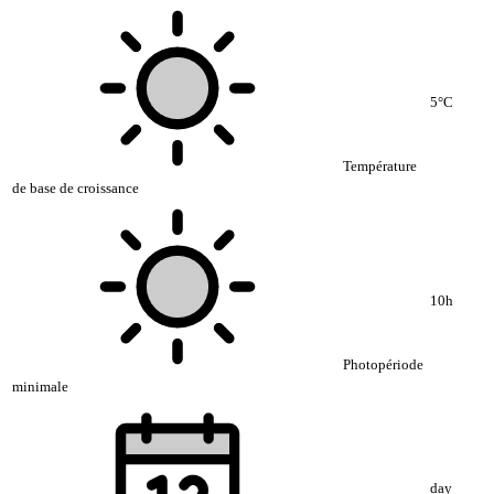
5°C
Température
de base de croissance
10h
Photopériode
minimale
day