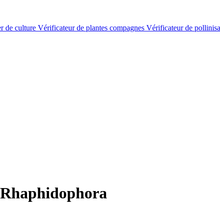
er de culture
Vérificateur de plantes compagnes
Vérificateur de pollinis
 Rhaphidophora