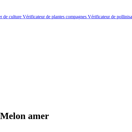
er de culture
Vérificateur de plantes compagnes
Vérificateur de pollinis
 Melon amer