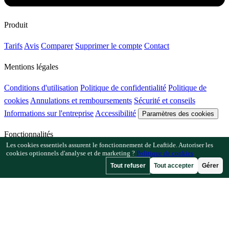
Produit
Tarifs
Avis
Comparer
Supprimer le compte
Contact
Mentions légales
Conditions d'utilisation
Politique de confidentialité
Politique de
cookies
Annulations et remboursements
Sécurité et conseils
Informations sur l'entreprise
Accessibilité
Paramètres des cookies
Fonctionnalités
Les cookies essentiels assurent le fonctionnement de Leaftide. Autoriser les
cookies optionnels d'analyse et de marketing ?
Politique de cookies
Comment Leaftide fonctionne
Guide du planificateur
Bibliothèque
Tout refuser
Tout accepter
Gérer
de plantes
Galerie de jardins
Ressources
Articles
Calculateur d'espacement des plantes
Calculateur de
calendrier de culture
Vérificateur de plantes compagnes
Vérificateur