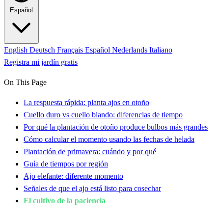
Español
English
Deutsch
Français
Español
Nederlands
Italiano
Registra mi jardín gratis
On This Page
La respuesta rápida: planta ajos en otoño
Cuello duro vs cuello blando: diferencias de tiempo
Por qué la plantación de otoño produce bulbos más grandes
Cómo calcular el momento usando las fechas de helada
Plantación de primavera: cuándo y por qué
Guía de tiempos por región
Ajo elefante: diferente momento
Señales de que el ajo está listo para cosechar
El cultivo de la paciencia