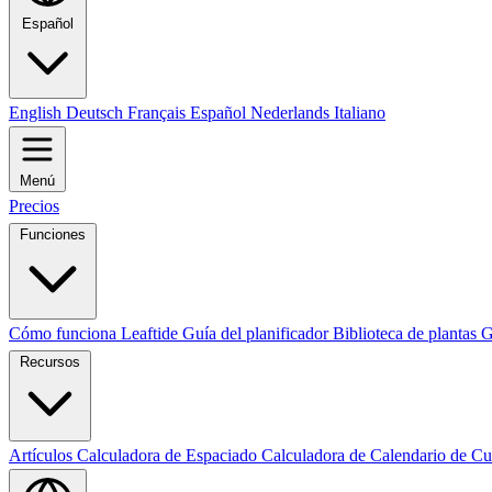
Español
English
Deutsch
Français
Español
Nederlands
Italiano
Menú
Precios
Funciones
Cómo funciona Leaftide
Guía del planificador
Biblioteca de plantas
G
Recursos
Artículos
Calculadora de Espaciado
Calculadora de Calendario de Cu